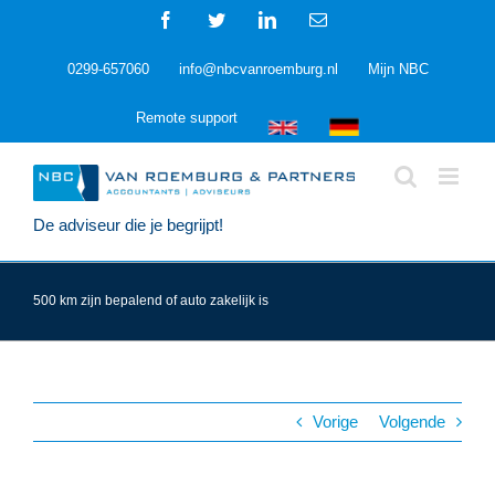
Ga
Facebook
Twitter
LinkedIn
E-
naar
mail
inhoud
0299-657060
info@nbcvanroemburg.nl
Mijn NBC
Remote support
De adviseur die je begrijpt!
500 km zijn bepalend of auto zakelijk is
Vorige
Volgende