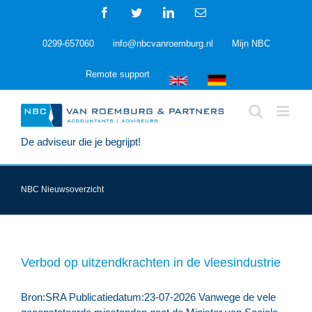
Ga
Facebook
Twitter
LinkedIn
E-
naar
mail
inhoud
0299-657060
info@nbcvanroemburg.nl
Mijn NBC
Remote support
De adviseur die je begrijpt!
NBC Nieuwsoverzicht
Verbod op uitzendkrachten in de vleesindustrie
Bron:SRA Publicatiedatum:23-07-2026 Vanwege de vele