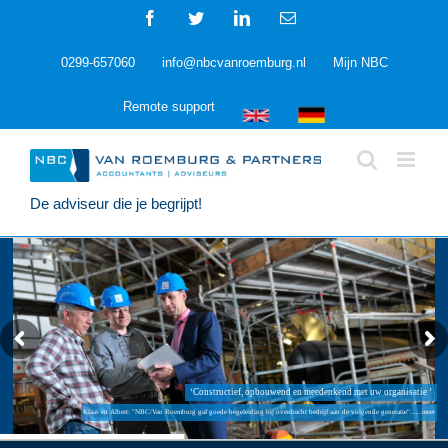
Ga
Facebook
Twitter
LinkedIn
E-
naar
mail
inhoud
0299-657060
info@nbcvanroemburg.nl
Mijn NBC
Remote support
De adviseur die je begrijpt!
‘Constructief, opbouwend en meedenkend met uw organisatie ’
Klaas en Albert: "NBC/Van Roemburg gaf goede begeleiding bij overdracht bedrijf aan de volgende generatie"......meer