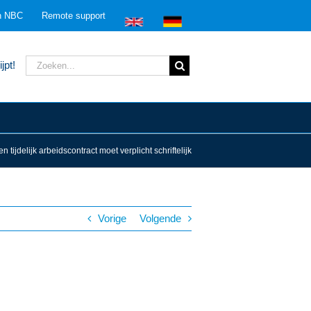
n NBC
Remote support
Zoeken
jpt!
naar:
 tijdelijk arbeidscontract moet verplicht schriftelijk
Vorige
Volgende