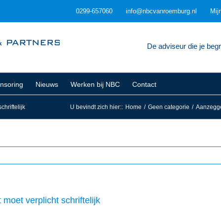
0299-657060
info@nbcvanroemburg.nl
Mij
De adviseur die je begri
nsoring
Nieuws
Werken bij NBC
Contact
hriftelijk
U bevindt zich hier:
:
Home
/
Geen categorie
/
Aanzeggen
moet verplicht schriftelijk