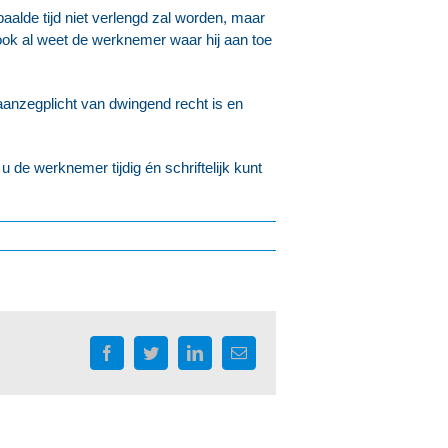
alde tijd niet verlengd zal worden, maar
 ook al weet de werknemer waar hij aan toe
anzegplicht van dwingend recht is en
 u de werknemer tijdig én schriftelijk kunt
Facebook
Twitter
LinkedIn
E-
mail