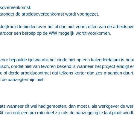
idsovereenkomst;
waaronder de arbeidsovereenkomst wordt voortgezet.
idelijkheid te bieden over het al dan niet voortzetten van de arbeid
waardoor een beroep op de WW mogelijk wordt voorkomen.
t voor bepaalde tijd waarbij het einde niet op een kalenderdatum is 
logisch, omdat niet van tevoren bekend is wanneer het project eindig
de of derde arbeidscontract dat telkens korter dan zes maanden duu
 de aanzegtermijn niet.
plaats wanneer dit wel had gemoeten, dan moet u als werkgever de w
t kan ook een pro rato deel zijn als de aanzegging te laat plaatsvindt