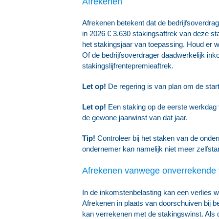
Afrekenen
Afrekenen betekent dat de bedrijfsoverdrage
in 2026 € 3.630 stakingsaftrek van deze sta
het stakingsjaar van toepassing. Houd er we
Of de bedrijfsoverdrager daadwerkelijk ink
stakingslijfrentepremieaftrek.
Let op!
De regering is van plan om de start
Let op!
Een staking op de eerste werkdag v
de gewone jaarwinst van dat jaar.
Tip!
Controleer bij het staken van de onde
ondernemer kan namelijk niet meer zelfstand
Afrekenen vanwege onverrekende ver
In de inkomstenbelasting kan een verlies 
Afrekenen in plaats van doorschuiven bij bed
kan verrekenen met de stakingswinst. Als d