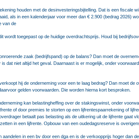
rekening houden met de desinvesteringsbijtelling. Dat is een fiscale wi
edraaid, als in een kalenderjaar voor meer dan € 2.900 (bedrag 2026) w
e van de
dit wordt toegepast op de huidige overdrachtsprijs. Houd bij bedrijfsov
nroerende zaak (bedrijfspand) op de balans? Dan moet de overnemer
is dat niet altijd het geval. Daarnaast is er mogelijk, onder voorwaard
erkoopt hij de onderneming voor een te laag bedrag? Dan moet de ov
r daarvoor gelden voorwaarden. Die worden hierna kort besproken.
derneming kan belastingheffing over de stakingswinst, onder voorwaa
ente of door premies te storten op een lijfrentespaarrekening of lijfr
verdrager betaalt pas belasting als de uitkering uit de lijfrente gaat
ten in een lijfrente. Opbouw van een oudedagsreserve is overigens 
 aandelen in een bv door een dga en is de verkoopprijs hoger dan de