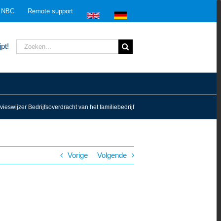
n NBC
Remote support
Zoeken
pt!
naar:
vieswijzer Bedrijfsoverdracht van het familiebedrijf
Vorige
Volgende