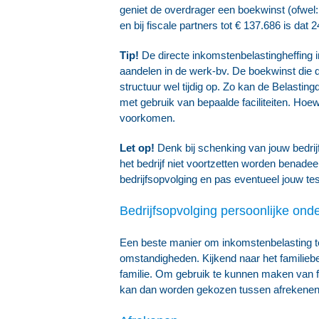
geniet de overdrager een boekwinst (ofwel
en bij fiscale partners tot € 137.686 is dat 
Tip!
De directe inkomstenbelastingheffing 
aandelen in de werk-bv. De boekwinst die d
structuur wel tijdig op. Zo kan de Belasti
met gebruik van bepaalde faciliteiten. Hoew
voorkomen.
Let op!
Denk bij schenking van jouw bedrij
het bedrijf niet voortzetten worden benadee
bedrijfsopvolging en pas eventueel jouw te
Bedrijfsopvolging persoonlijke ond
Een beste manier om inkomstenbelasting te 
omstandigheden. Kijkend naar het familiebe
familie. Om gebruik te kunnen maken van fisc
kan dan worden gekozen tussen afrekenen