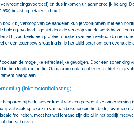
: vervreemdingsvoordeel) en dus inkomen uit aanmerkelijk belang. Da
24,5%) belasting betalen in box 2.
in box 2 bij verkoop van de aandelen kun je voorkomen met een holdi
e holding-bv daarbij geniet door de verkoop van de werk-bv valt dan 
ngdienst bijvoorbeeld een probleem maken van een verkoop binnen drie 
el er een tegenbewijsregeling is, is het altijd beter om een eventuele 
f ook aan de mogelijke erfrechtelijke gevolgen. Door een schenking v
ld in hun legitieme portie. Ga daarom ook na of er erfrechtelijke gevo
stament hierop aan.
erneming (inkomstenbelasting)
besparen bij bedrijfsoverdracht van een persoonlijke onderneming is 
drijf zal vaak sprake zijn van een bekende die het bedrijf overneemt
ale faciliteiten, moet het wel iemand zijn die al in het bedrijf meewe
 of doorschuiven.