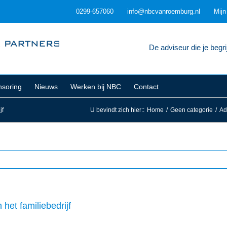
0299-657060
info@nbcvanroemburg.nl
Mij
De adviseur die je begrij
soring
Nieuws
Werken bij NBC
Contact
jf
U bevindt zich hier:
:
Home
/
Geen categorie
/
Ad
het familiebedrijf