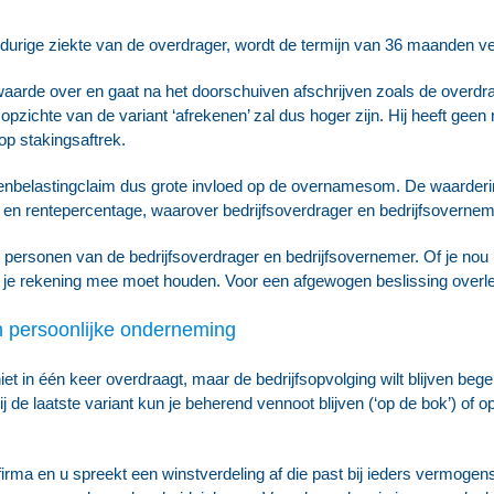
ngdurige ziekte van de overdrager, wordt de termijn van 36 maanden ve
aarde over en gaat na het doorschuiven afschrijven zoals de overdra
 opzichte van de variant ‘afrekenen’ zal dus hoger zijn. Hij heeft geen r
 op stakingsaftrek.
tenbelastingclaim dus grote invloed op de overnamesom. De waarder
ijd en rentepercentage, waarover bedrijfsoverdrager en bedrijfsovern
personen van de bedrijfsoverdrager en bedrijfsovernemer. Of je nou 
 je rekening mee moet houden. Voor een afgewogen beslissing overle
n persoonlijke onderneming
iet in één keer overdraagt, maar de bedrijfsopvolging wilt blijven begel
ij de laatste variant kun je beherend vennoot blijven (‘op de bok’) of
firma en u spreekt een winstverdeling af die past bij ieders vermog