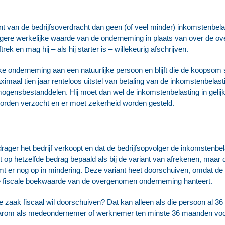
t van de bedrijfsoverdracht dan geen (of veel minder) inkomstenbelast
hogere werkelijke waarde van de onderneming in plaats van over de 
rek en mag hij – als hij starter is – willekeurig afschrijven.
jke onderneming aan een natuurlijke persoon en blijft die de koopsom
imaal tien jaar renteloos uitstel van betaling van de inkomstenbelast
ogensbestanddelen. Hij moet dan wel de inkomstenbelasting in gelijke
worden verzocht en er moet zekerheid worden gesteld.
rager het bedrijf verkoopt en dat de bedrijfsopvolger de inkomstenbel
 op hetzelfde bedrag bepaald als bij de variant van afrekenen, maar
 er nog op in mindering. Deze variant heet doorschuiven, omdat de b
 de fiscale boekwaarde van de overgenomen onderneming hanteert.
de zaak fiscaal wil doorschuiven? Dat kan alleen als die persoon a
 daarom als medeondernemer of werknemer ten minste 36 maanden vo