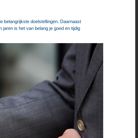
de belangrijkste doelstellingen. Daarnaast
jaren is het van belang je goed en tijdig