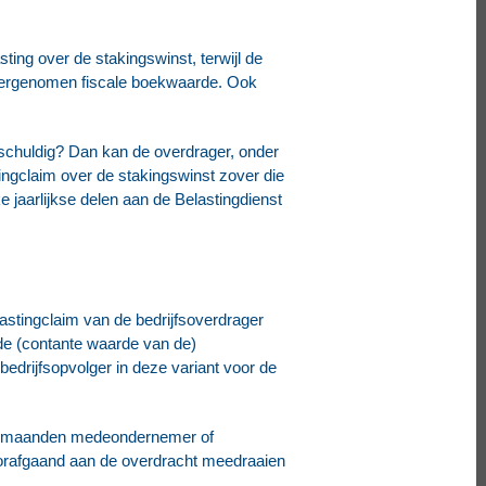
ing over de stakingswinst, terwijl de
overgenomen fiscale boekwaarde. Ook
 schuldig? Dan kan de overdrager, onder
ingclaim over de stakingswinst zover die
 jaarlijkse delen aan de Belastingdienst
astingclaim van de bedrijfsoverdrager
 de (contante waarde van de)
edrijfsopvolger in deze variant voor de
l 36 maanden medeondernemer of
orafgaand aan de overdracht meedraaien