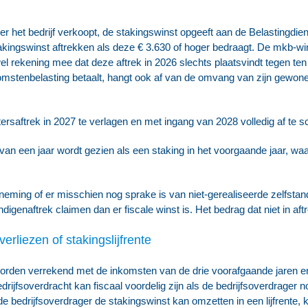
r het bedrijf verkoopt, de stakingswinst opgeeft aan de Belastingdien
kingswinst aftrekken als deze € 3.630 of hoger bedraagt. De mkb-wins
l rekening mee dat deze aftrek in 2026 slechts plaatsvindt tegen ten
omstenbelasting betaalt, hangt ook af van de omvang van zijn gewone
ersaftrek in 2027 te verlagen en met ingang van 2028 volledig af te s
an een jaar wordt gezien als een staking in het voorgaande jaar, waa
rneming of er misschien nog sprake is van niet-gerealiseerde zelfstan
igenaftrek claimen dan er fiscale winst is. Het bedrag dat niet in af
liezen of stakingslijfrente
worden verrekend met de inkomsten van de drie voorafgaande jaren e
rijfsoverdracht kan fiscaal voordelig zijn als de bedrijfsoverdrager n
e bedrijfsoverdrager de stakingswinst kan omzetten in een lijfrente, 