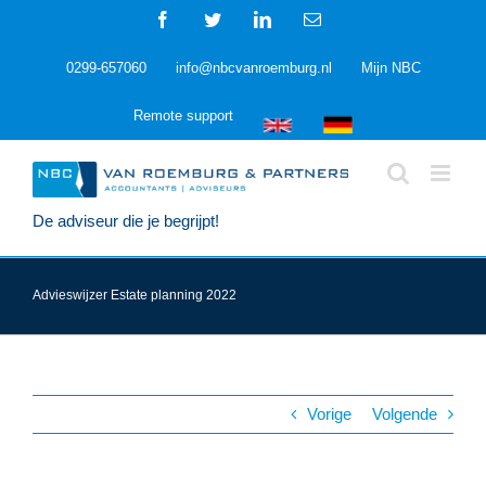
Ga
Facebook
Twitter
LinkedIn
E-
naar
mail
inhoud
0299-657060
info@nbcvanroemburg.nl
Mijn NBC
Remote support
De adviseur die je begrijpt!
Advieswijzer Estate planning 2022
Vorige
Volgende