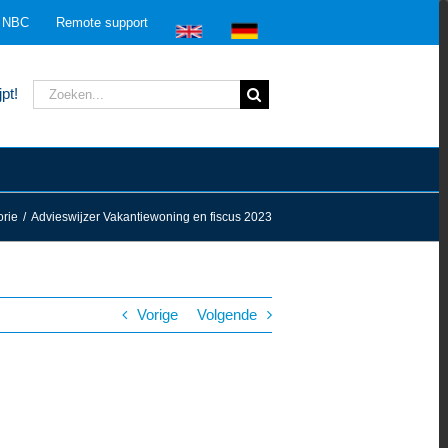
n NBC
Remote support
Zoeken
pt!
naar:
rie
/
Advieswijzer Vakantiewoning en fiscus 2023
Vorige
Volgende