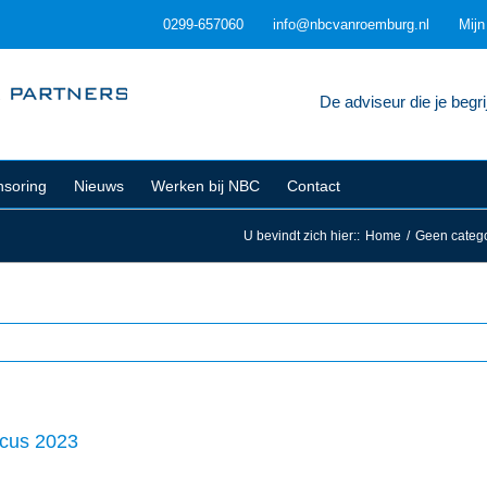
0299-657060
info@nbcvanroemburg.nl
Mij
De adviseur die je begrij
soring
Nieuws
Werken bij NBC
Contact
U bevindt zich hier:
:
Home
/
Geen catego
scus 2023