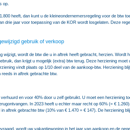
s op.
800 heeft, dan kunt u de kleineondernemersregeling voor de btw toe
an drie jaar voor toepassing van de KOR wordt losgelaten. Deze regel
gewijzigd gebruik of verkoop
wijzigt, wordt de btw die u in aftrek heeft gebracht, herzien. Wordt he
ebruik, dan krijgt u mogelijk (extra) btw terug. Deze herziening moe
erziening vindt plaats op 1/10 deel van de aankoop-btw. Herziening b
 reeds in aftrek gebrachte btw.
verhuurd en voor 40% door u zelf gebruikt. U moet een herziening to
erugontvangen. In 2023 heeft u echter maar recht op 60% (= € 1.260). 
in aftrek gebrachte btw (10% van € 1.470 = € 147). De herziening bli
evraagd, wordt uw vakantiewoning in het jaar van aankoop en de neg