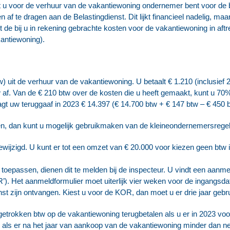
at u voor de verhuur van de vakantiewoning ondernemer bent voor de 
af te dragen aan de Belastingdienst. Dit lijkt financieel nadelig, maar
de bij u in rekening gebrachte kosten voor de vakantiewoning in aft
kantiewoning).
w) uit de verhuur van de vakantiewoning. U betaalt € 1.210 (inclusie
w af. Van de € 210 btw over de kosten die u heeft gemaakt, kunt u 70
t uw teruggaaf in 2023 € 14.397 (€ 14.700 btw + € 147 btw – € 450 b
len, dan kunt u mogelijk gebruikmaken van de kleineondernemersrege
wijzigd. U kunt er tot een omzet van € 20.000 voor kiezen geen btw in
toepassen, dienen dit te melden bij de inspecteur. U vindt een aanme
. Het aanmeldformulier moet uiterlijk vier weken voor de ingangsdat
nst zijn ontvangen. Kiest u voor de KOR, dan moet u er drie jaar geb
getrokken btw op de vakantiewoning terugbetalen als u er in 2023 vo
l als er na het jaar van aankoop van de vakantiewoning minder dan ne