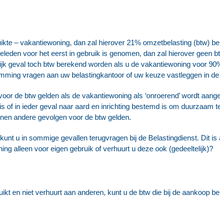
uikte – vakantiewoning, dan zal hierover 21% omzetbelasting (btw) b
geleden voor het eerst in gebruik is genomen, dan zal hierover geen
lijk geval toch btw berekend worden als u de vakantiewoning voor 90
temming vragen aan uw belastingkantoor of uw keuze vastleggen in de n
oor de btw gelden als de vakantiewoning als ‘onroerend’ wordt aang
of in ieder geval naar aard en inrichting bestemd is om duurzaam ter
nnen andere gevolgen voor de btw gelden.
unt u in sommige gevallen terugvragen bij de Belastingdienst. Dit is 
ng alleen voor eigen gebruik of verhuurt u deze ook (gedeeltelijk)?
uikt en niet verhuurt aan anderen, kunt u de btw die bij de aankoop be