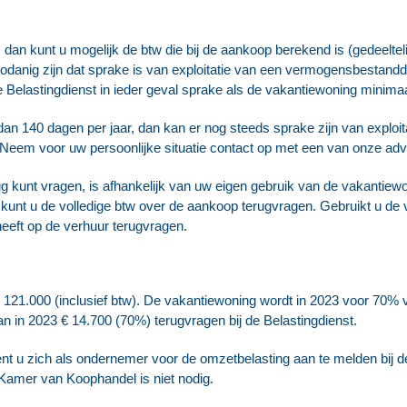
an kunt u mogelijk de btw die bij de aankoop berekend is (gedeeltelij
danig zijn dat sprake is van exploitatie van een vermogensbestandd
de Belastingdienst in ieder geval sprake als de vakantiewoning minima
dan 140 dagen per jaar, dan kan er nog steeds sprake zijn van expl
 Neem voor uw persoonlijke situatie contact op met een van onze adv
ug kunt vragen, is afhankelijk van uw eigen gebruik van de vakantiew
 kunt u de volledige btw over de aankoop terugvragen. Gebruikt u de
heeft op de verhuur terugvragen.
121.000 (inclusief btw). De vakantiewoning wordt in 2023 voor 70% v
an in 2023 € 14.700 (70%) terugvragen bij de Belastingdienst.
t u zich als ondernemer voor de omzetbelasting aan te melden bij de 
 Kamer van Koophandel is niet nodig.