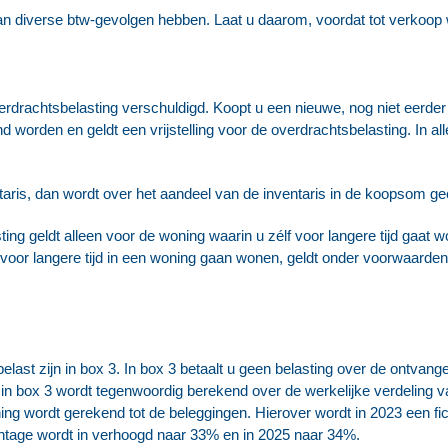
 diverse btw-gevolgen hebben. Laat u daarom, voordat tot verkoop wo
rdrachtsbelasting verschuldigd. Koopt u een nieuwe, nog niet eerder
worden en geldt een vrijstelling voor de overdrachtsbelasting. In alle
taris, dan wordt over het aandeel van de inventaris in de koopsom g
ting geldt alleen voor de woning waarin u zélf voor langere tijd gaat
f voor langere tijd in een woning gaan wonen, geldt onder voorwaarden
elast zijn in box 3. In box 3 betaalt u geen belasting over de ontv
 in box 3 wordt tegenwoordig berekend over de werkelijke verdeling 
ng wordt gerekend tot de beleggingen. Hierover wordt in 2023 een fi
entage wordt in verhoogd naar 33% en in 2025 naar 34%.