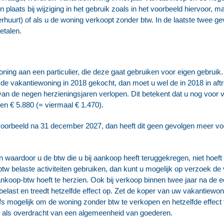
n plaats bij wijziging in het gebruik zoals in het voorbeeld hiervoor, 
rhuurt) of als u de woning verkoopt zonder btw. In de laatste twee gev
etalen.
ing aan een particulier, die deze gaat gebruiken voor eigen gebruik.
de vakantiewoning in 2018 gekocht, dan moet u wel de in 2018 in aft
f van de negen herzieningsjaren verlopen. Dit betekent dat u nog voor 
en € 5.880 (= viermaal € 1.470).
voorbeeld na 31 december 2027, dan heeft dit geen gevolgen meer voor
 waardoor u de btw die u bij aankoop heeft teruggekregen, niet hoeft
tw belaste activiteiten gebruiken, dan kunt u mogelijk op verzoek d
aankoop-btw hoeft te herzien. Ook bij verkoop binnen twee jaar na de
last en treedt hetzelfde effect op. Zet de koper van uw vakantiewoni
lfs mogelijk om de woning zonder btw te verkopen en hetzelfde effect
als overdracht van een algemeenheid van goederen.