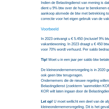
Indien de Belastingdienst van mening is d
dient u 9% btw over de huur te berekenen en 
aankoop alsmede de btw met betrekking tot 
correctie voor het eigen gebruik van de va
Voorbeeld
In 2023 ontvangt u € 5.450 (inclusief 9% bt
vakantiewoning. In 2023 draagt u € 450 bt
voor 70% wordt verhuurd. Per saldo bedraag
Tip!
Moet u in een jaar per saldo btw beta
De kleineondernemersregeling is in 2020 ge
ook geen btw terugvragen.
Ondernemers die de nieuwe regeling willen 
Belastingdienst (zoekterm ‘aanmelden KOR’)
KOR wilt laten ingaan door de Belastingdie
Let op!
U moet wellicht een deel van de af
kleineondernemersregeling. Dit is het geva