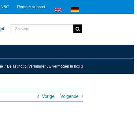
n NBC
Remote support
Zoeken
pt!
naar:
ie
/
Belastingtip! Verminder uw vermogen in box 3
Vorige
Volgende