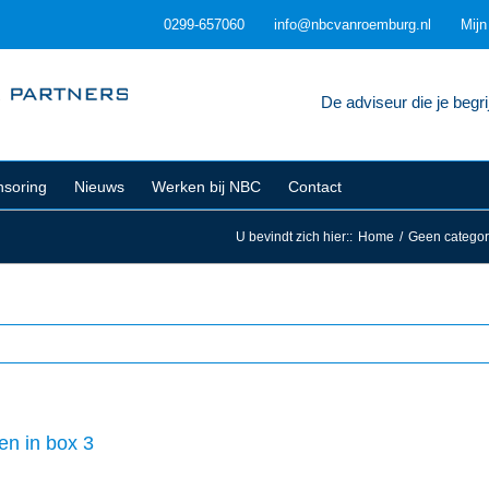
0299-657060
info@nbcvanroemburg.nl
Mij
De adviseur die je begrij
soring
Nieuws
Werken bij NBC
Contact
U bevindt zich hier:
:
Home
/
Geen categor
en in box 3