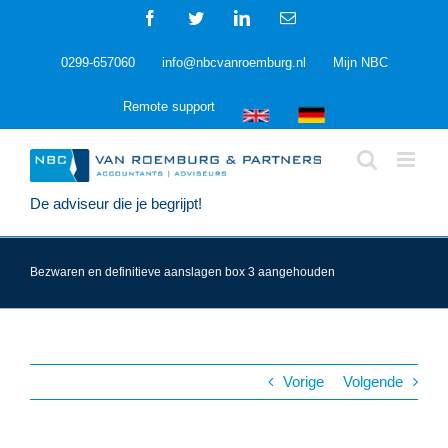
Ga
Facebook
Twitter
LinkedIn
E-
naar
mail
inhoud
0299-657060
info@nbcvanroemburg.nl
Mijn NBC
Remote support
De adviseur die je begrijpt!
Bezwaren en definitieve aanslagen box 3 aangehouden
Vorige
Volgende