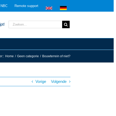
n NBC
Remote support
Zoeken
pt!
naar:
er:
:
Home
/
Geen categorie
/
Bouwterrein of niet?
Vorige
Volgende