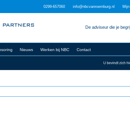
0299-657060
info@nbcvanroemburg.nl
Mij
De adviseur die je begrij
soring
Nieuws
Werken bij NBC
Contact
U bevindt zich hi