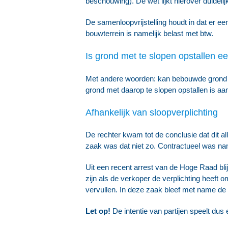
beschouwing). De wet lijkt hierover duide
De samenloopvrijstelling houdt in dat er ee
bouwterrein is namelijk belast met btw.
Is grond met te slopen opstallen e
Met andere woorden: kan bebouwde grond t
grond met daarop te slopen opstallen is a
Afhankelijk van sloopverplichting
De rechter kwam tot de conclusie dat dit all
zaak was dat niet zo. Contractueel was nam
Uit een recent arrest van de Hoge Raad blij
zijn als de verkoper de verplichting heeft
vervullen. In deze zaak bleef met name de
Let op!
De intentie van partijen speelt dus