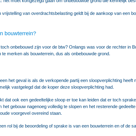
lijk: het moet kortgezegd gaan om onbebouwde grond die kennelijk b
n vrijstelling van overdrachtsbelasting geldt bij de aankoop van een b
en bouwterrein?
och onbebouwd zijn voor de btw? Onlangs was voor de rechter in Br
an te merken als bouwterrein, dus als onbebouwde grond.
een het geval is als de verkopende partij een sloopverplichting heeft 
elijk vastgelegd dat de koper deze sloopverplichting had.
kt dat ook een gedeeltelijke sloop er toe kan leiden dat er toch sprake
 om het gebouw nagenoeg volledig te slopen en het resterende gedeelt
 oude voorgevel overeind staan.
 een rol bij de beoordeling of sprake is van een bouwterrein en of de s