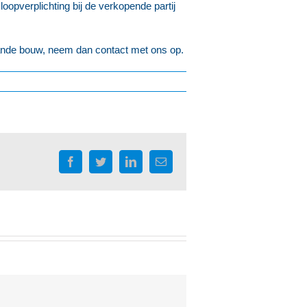
oopverplichting bij de verkopende partij
aande bouw, neem dan contact met ons op.
Facebook
Twitter
LinkedIn
E-
mail