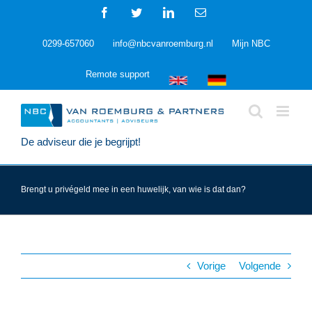
Ga
Facebook
Twitter
LinkedIn
E-
naar
mail
inhoud
0299-657060
info@nbcvanroemburg.nl
Mijn NBC
Remote support
De adviseur die je begrijpt!
Brengt u privégeld mee in een huwelijk, van wie is dat dan?
Vorige
Volgende