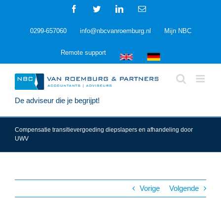
Ga
Facebook
Twitter
LinkedIn
E-
naar
mail
inhoud
0299-657060
info@nbcvanroemburg.nl
Mijn NBC
Remote support
De adviseur die je begrijpt!
Compensatie transitievergoeding diepslapers en afhandeling door
UWV
Vorige
Volgende