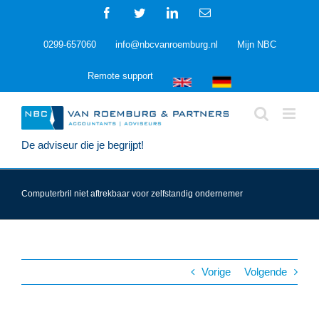
Ga
Facebook
Twitter
LinkedIn
E-
naar
mail
inhoud
0299-657060
info@nbcvanroemburg.nl
Mijn NBC
Remote support
De adviseur die je begrijpt!
Computerbril niet aftrekbaar voor zelfstandig ondernemer
Vorige
Volgende