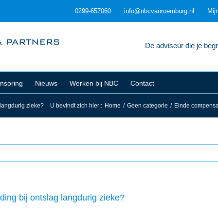
0299-657060
info@nbcvanroemburg.nl
Mij
De adviseur die je begri
nsoring
Nieuws
Werken bij NBC
Contact
 langdurig zieke?
U bevindt zich hier:
:
Home
/
Geen categorie
/
Einde compensati
ing bij ontslag langdurig zieke?