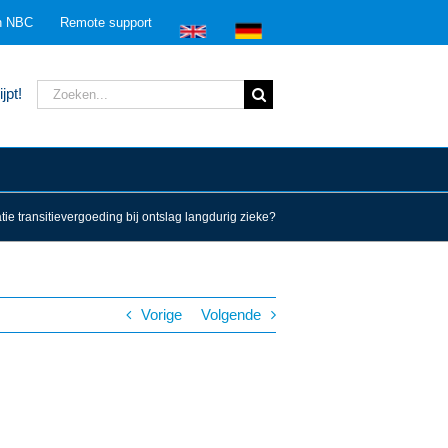
n NBC
Remote support
Zoeken
jpt!
naar:
e transitievergoeding bij ontslag langdurig zieke?
Vorige
Volgende