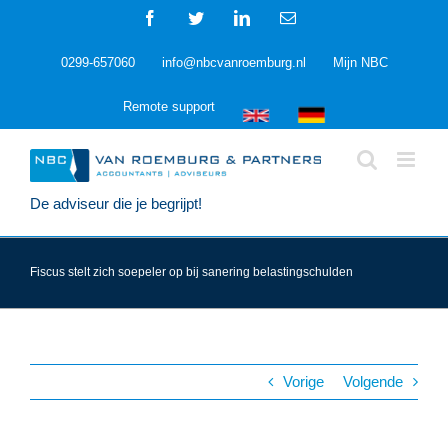
Ga
Facebook
Twitter
LinkedIn
E-
naar
mail
inhoud
0299-657060
info@nbcvanroemburg.nl
Mijn NBC
Remote support
De adviseur die je begrijpt!
Fiscus stelt zich soepeler op bij sanering belastingschulden
Vorige
Volgende