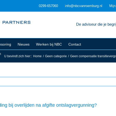
0299-657060
info@nbcvanroemburg.nl
Mij
De adviseur die je begrij
soring
Nieuws
Werken bij NBC
Contact
n
U bevindt zich hier:
:
Home
/
Geen categorie
/
Geen compensatie transitievergoe
ng bij overlijden na afgifte ontslagvergunning?