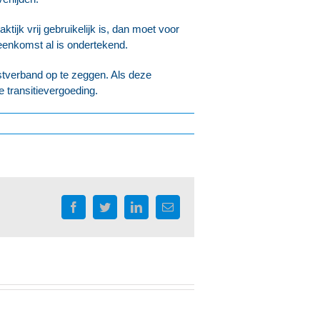
ijk vrij gebruikelijk is, dan moet voor
reenkomst al is ondertekend.
stverband op te zeggen. Als deze
transitievergoeding.
Facebook
Twitter
LinkedIn
E-
mail