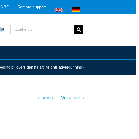
n NBC
Remote support
Zoeken
pt!
naar:
ding bij overlijden na afgifte ontslagvergunning?
Vorige
Volgende