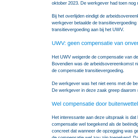
oktober 2023. De werkgever had toen nog n
Bij het overlijden eindigt de arbeidsovere
werkgever betaalde de transitievergoeding
transitievergoeding aan bij het UWV.
UWV: geen compensatie van onverpl
Het UWV weigerde de compensatie van de tr
Bovendien was de arbeidsovereenkomst ni
de compensatie transitievergoeding.
De werkgever was het niet eens met de besl
De werkgever in deze zaak greep daarom m
Wel compensatie door buitenwetteli
Het interessante aan deze uitspraak is dat 
compensatie wel toegekend als de beëindigi
concreet dat wanneer de opzegging was ged
de compensatie wel zou zijn toegekend. Dat