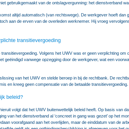
iet gebruikgemaakt van de ontslagvergunning: het dienstverband was 
enkomst altijd automatisch (van rechtswege). De werkgever hoeft dan g
 toch aan de erven van de overleden werknemer. Hij vroeg vervolgen
ichte transitievergoeding
ansitievergoeding. Volgens het UWV was er geen verplichting om de 
et geëindigd vanwege opzegging door de werkgever, wat een voorwa
issing van het UWV en stelde beroep in bij de rechtbank. De rechtba
is en kreeg geen compensatie van de betaalde transitievergoeding.
jk beleid?
hieruit volgt dat het UWV buitenwettelijk beleid heeft. Op basis van d
ng van het dienstverband al ‘concreet in gang was gezet’ op het mome
aan voorafgaand aan het overlijden, maar de einddatum van de arbe
zelfde geldt als een ontbindingsbeschikking is afgegeven voor het ov