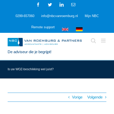
Ga
Facebook
Twitter
LinkedIn
E-
naar
mail
inhoud
0299-657060
info@nbcvanroemburg.nl
Mijn NBC
Remote support
De adviseur die je begrijpt!
Is uw WOZ-beschikking wel juist?
Vorige
Volgende