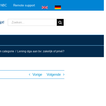
n NBC
Remote support
Zoeken
pt!
naar:
 categorie
/
Lening dga aan bv: zakelijk of privé?
Vorige
Volgende