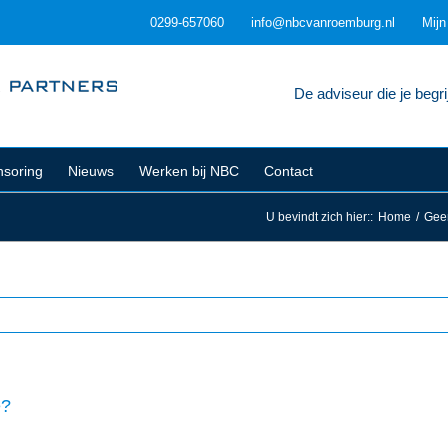
0299-657060
info@nbcvanroemburg.nl
Mij
De adviseur die je begrij
soring
Nieuws
Werken bij NBC
Contact
U bevindt zich hier:
:
Home
/
Geen
é?