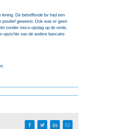
e lening. De betreffende bv had een
e positief geweest. Ook was er geen
kt zonder risico-opslag op de rente,
en opzichte van de andere bancaire
r.
Facebook
Twitter
LinkedIn
E-