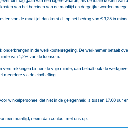
kgever uit mag gaan van een lagere waarde, als de totale kosten van 
e kosten van het bereiden van de maaltijd en dergelijke worden meeg
ten van de maaltijd, dan komt dit op het bedrag van € 3,35 in minder
k onderbrengen in de werkkostenregeling. De werknemer betaalt over
 ruimte van 1,2% van de loonsom.
n verstrekkingen binnen de vrije ruimte, dan betaalt ook de werkgever 
et meerdere via de eindheffing.
 voor winkelpersoneel dat niet in de gelegenheid is tussen 17.00 uur en
van een maaltijd, neem dan contact met ons op.