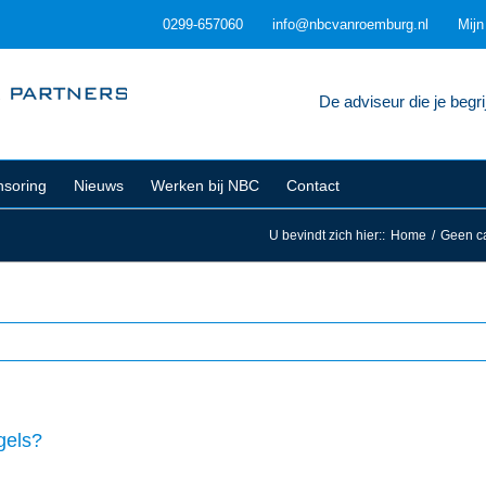
0299-657060
info@nbcvanroemburg.nl
Mij
De adviseur die je begrij
soring
Nieuws
Werken bij NBC
Contact
U bevindt zich hier:
:
Home
/
Geen ca
gels?