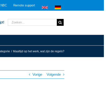
n NBC
Remote support
Zoeken
pt!
naar:
tegorie
/
Maaltijd op het werk, wat zijn de regels?
Vorige
Volgende