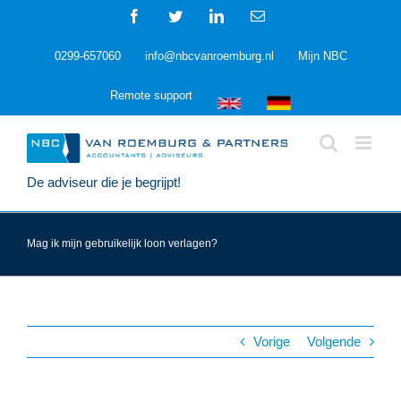
Ga
Facebook
Twitter
LinkedIn
E-
naar
mail
inhoud
0299-657060
info@nbcvanroemburg.nl
Mijn NBC
Remote support
De adviseur die je begrijpt!
Mag ik mijn gebruikelijk loon verlagen?
Vorige
Volgende