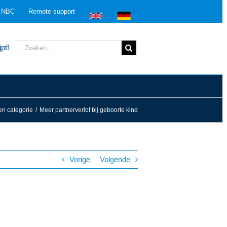
n NBC
Remote support
Zoeken
pt!
naar:
n categorie
/
Meer partnerverlof bij geboorte kind
Vorige
Volgende