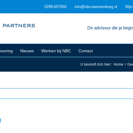
0299-657060
info@nbcvanroemburg.nl
Mij
De adviseur die je begrij
soring
Nieuws
Werken bij NBC
Contact
U bevindt zich hier:
:
Home
/
Gee
d