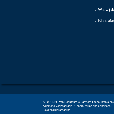
Wat wij d
Klantrefe
© 2024
NBC Van Roemburg & Partners | accountants en a
Algemene voorwaarden
|
General terms and conditions
|
Klokkenluidersregeling