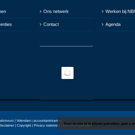
oen
Ons netwerk
Werken bij NB
renties
Contact
Agenda
dviseurs | Volendam | accountantskantoor
Door de site te te blijven gebruiken, gaat u
Disclaimer | Copyright | Privacy statement
|
Klachtenregistratie
|