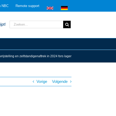
n NBC
Remote support
Zoeken
jpt!
naar:
rijstelling en zelfstandigenaftrek in 2024 fors lager
Vorige
Volgende