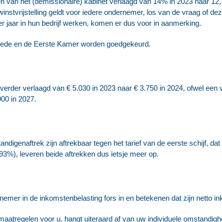
nen van het (demissionaire) kabinet verlaagd van 14% in 2023 naar 12,
nstvrijstelling geldt voor iedere ondernemer, los van de vraag of de
 jaar in hun bedrijf werken, komen er dus voor in aanmerking.
weede en de Eerste Kamer worden goedgekeurd.
 verder verlaagd van € 5.030 in 2023 naar € 3.750 in 2024, ofwel een 
00 in 2027.
tandigenaftrek zijn aftrekbaar tegen het tarief van de eerste schijf, d
6,93%), leveren beide aftrekken dus ietsje meer op.
nemer in de inkomstenbelasting fors in en betekenen dat zijn netto i
 maatregelen voor u, hangt uiteraard af van uw individuele omstandigh