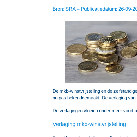
Bron: SRA – Publicatiedatum: 26-09-2
De mkb-winstvrijstelling en de zelfstandig
nu pas bekendgemaakt. De verlaging van d
De verlagingen vloeien onder meer voort u
Verlaging mkb-winstvrijstelling