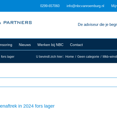
0299-657060
info@nbcvanroemburg.nl
Mij
De adviseur die je begri
nsoring
Nieuws
Werken bij NBC
Contact
 fors lager
U bevindt zich hier:
:
Home
/
Geen categorie
/
Mkb-winstv
genaftrek in 2024 fors lager