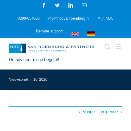
Ga
Facebook
Twitter
LinkedIn
E-
naar
mail
inhoud
0299-657060
info@nbcvanroemburg.nl
Mijn NBC
Remote support
De adviseur die je begrijpt!
Nieuwsbrief nr. 10, 2020
Vorige
Volgende