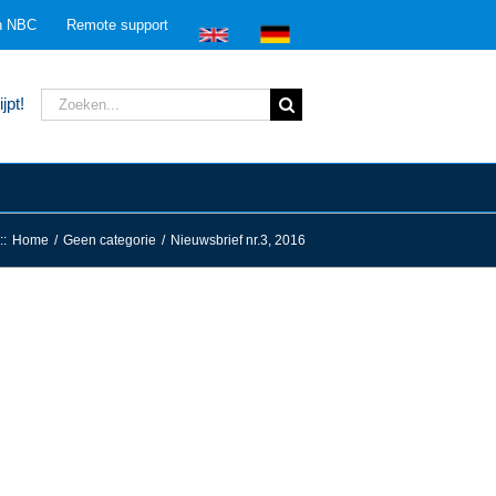
n NBC
Remote support
Zoeken
jpt!
naar:
:
:
Home
/
Geen categorie
/
Nieuwsbrief nr.3, 2016