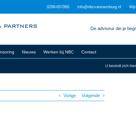
0299-657060
info@nbcvanroemburg.nl
Mij
De adviseur die je begri
nsoring
Nieuws
Werken bij NBC
Contact
U bevindt zich hier
Vorige
Volgende