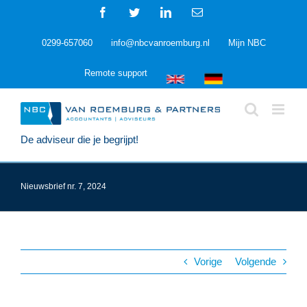
Ga
Facebook
Twitter
LinkedIn
E-
naar
mail
inhoud
0299-657060
info@nbcvanroemburg.nl
Mijn NBC
Remote support
De adviseur die je begrijpt!
Nieuwsbrief nr. 7, 2024
Vorige
Volgende