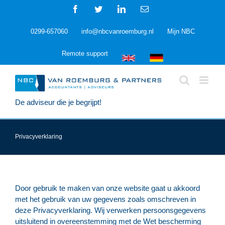
Ga
Facebook
Twitter
LinkedIn
E-
naar
mail
inhoud
0299-657060
info@nbcvanroemburg.nl
Mijn NBC
Remote support
De adviseur die je begrijpt!
Privacyverklaring
Door gebruik te maken van onze website gaat u akkoord
met het gebruik van uw gegevens zoals omschreven in
deze Privacyverklaring. Wij verwerken persoonsgegevens
uitsluitend in overeenstemming met de Wet bescherming