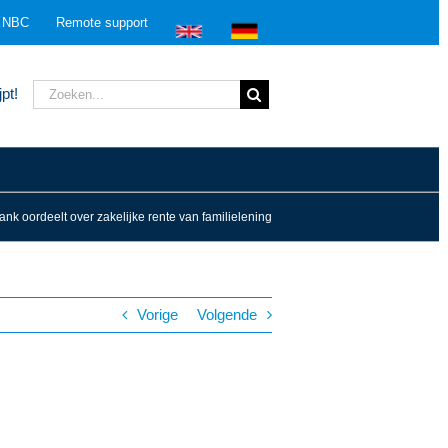
n NBC
Remote support
Zoeken
pt!
naar:
nk oordeelt over zakelijke rente van familielening
Vorige
Volgende