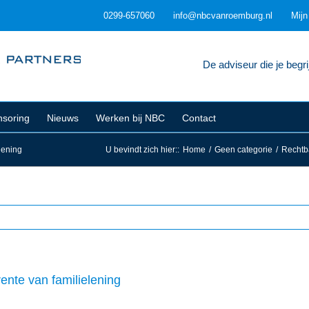
0299-657060
info@nbcvanroemburg.nl
Mij
De adviseur die je begrij
soring
Nieuws
Werken bij NBC
Contact
lening
U bevindt zich hier:
:
Home
/
Geen categorie
/
Rechtba
ente van familielening