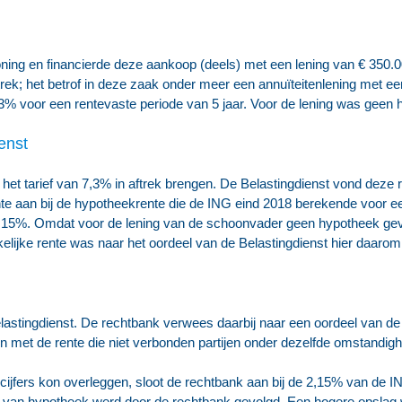
ning en financierde deze aankoop (deels) met een lening van € 350.
ek; het betrof in deze zaak onder meer een annuïteitenlening met een
3% voor een rentevaste periode van 5 jaar. Voor de lening was geen 
enst
 het tarief van 7,3% in aftrek brengen. De Belastingdienst vond deze r
ente aan bij de hypotheekrente die de ING eind 2018 berekende voor e
al 2,15%. Omdat voor de lening van de schoonvader geen hypotheek ge
elijke rente was naar het oordeel van de Belastingdienst hier daaro
lastingdienst. De rechtbank verwees daarbij naar een oordeel van de
n met de rente die niet verbonden partijen onder dezelfde omstandi
cijfers kon overleggen, sloot de rechtbank aan bij de 2,15% van de I
n van hypotheek werd door de rechtbank gevolgd. Een hogere opslag 