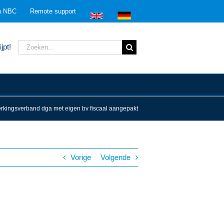
n NBC
Remote support
Zoeken
jpt!
naar:
kingsverband dga met eigen bv fiscaal aangepakt
Vorige
Volgende