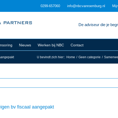
0299-657060
info@nbcvanroemburg.nl
Mij
De adviseur die je begri
nsoring
Nieuws
Werken bij NBC
Contact
aangepakt
U bevindt zich hier:
:
Home
/
Geen categorie
/
Samenwer
gen bv fiscaal aangepakt