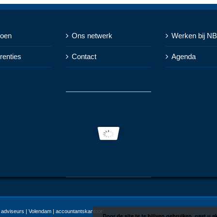
doen
Ons netwerk
Werken bij N
renties
Contact
Agenda
adviseurs | Volendam | accountantskantoor
Door de site te te blijven gebruiken, gaat u