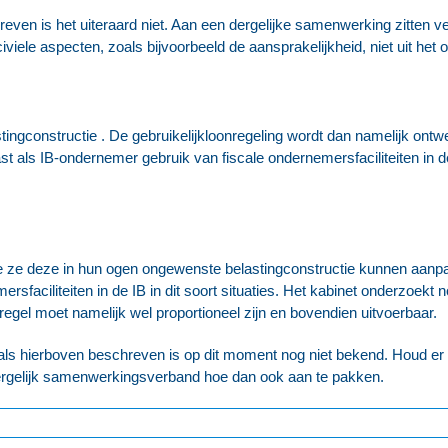
even is het uiteraard niet. Aan een dergelijke samenwerking zitten v
viele aspecten, zoals bijvoorbeeld de aansprakelijkheid, niet uit het 
tingconstructie . De gebruikelijkloonregeling wordt dan namelijk ontwe
als IB-ondernemer gebruik van fiscale ondernemersfaciliteiten in de 
 ze deze in hun ogen ongewenste belastingconstructie kunnen aanpak
rsfaciliteiten in de IB in dit soort situaties. Het kabinet onderzoek
egel moet namelijk wel proportioneel zijn en bovendien uitvoerbaar.
ls hierboven beschreven is op dit moment nog niet bekend. Houd er 
dergelijk samenwerkingsverband hoe dan ook aan te pakken.