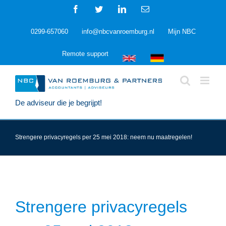
Ga
Facebook
Twitter
LinkedIn
E-
naar
mail
inhoud
0299-657060
info@nbcvanroemburg.nl
Mijn NBC
Remote support
De adviseur die je begrijpt!
Strengere privacyregels per 25 mei 2018: neem nu maatregelen!
Strengere privacyregels