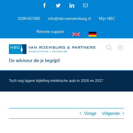
Ga
Facebook
Twitter
LinkedIn
E-
naar
mail
inhoud
0299-657060
info@nbcvanroemburg.nl
Mijn NBC
Remote support
De adviseur die je begrijpt!
Toch nog lagere bijtelling elektrische auto in 2026 en 2027
Vorige
Volgende