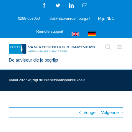
Ga
Facebook
Twitter
LinkedIn
E-
naar
mail
inhoud
0299-657060
info@nbcvanroemburg.nl
Mijn NBC
Remote support
De adviseur die je begrijpt!
Vanaf 2027 wijzigt de inlenersaansprakelijkheid
Vorige
Volgende