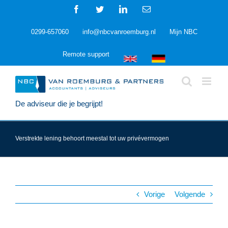
Ga
Facebook
Twitter
LinkedIn
E-
naar
mail
inhoud
0299-657060
info@nbcvanroemburg.nl
Mijn NBC
Remote support
De adviseur die je begrijpt!
Verstrekte lening behoort meestal tot uw privévermogen
Vorige
Volgende