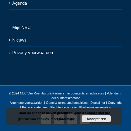
Agenda
Mijn NBC
Nieuws
Privacy voorwaarden
© 2024
NBC Van Roemburg & Partners | accountants en adviseurs | Volendam |
accountantskantoor
Algemene voorwaarden
|
General terms and conditions
|
Disclaimer | Copyright
| Privacy statement
|
Klachtenregistratie
|
Klokkenluidersregeling
Door de site te te blijven gebruiken, gaat u akkoord met het
Accepteren
Facebook
Twitter
LinkedIn
E-
gebruik van cookies.
meer informatie
mail