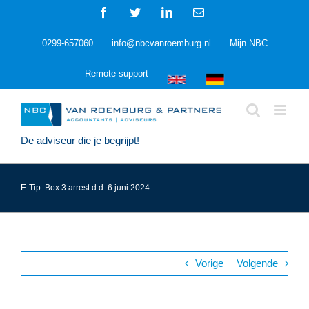
Ga
Facebook
Twitter
LinkedIn
E-
naar
mail
inhoud
0299-657060
info@nbcvanroemburg.nl
Mijn NBC
Remote support
De adviseur die je begrijpt!
E-Tip: Box 3 arrest d.d. 6 juni 2024
Vorige
Volgende