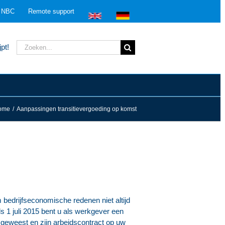
n NBC
Remote support
Zoeken
pt!
naar:
ome
/
Aanpassingen transitievergoeding op komst
 bedrijfseconomische redenen niet altijd
s 1 juli 2015 bent u als werkgever een
s geweest en zijn arbeidscontract op uw