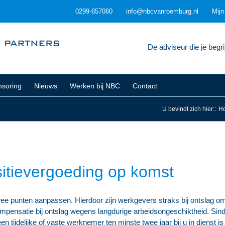
0299-657060
info@nbcvanroemburg.nl
Mij
De adviseur die je begrij
soring
Nieuws
Werken bij NBC
Contact
U bevindt zich hier:
:
H
itievergoeding op komst
twee punten aanpassen. Hierdoor zijn werkgevers straks bij ontslag om
mpensatie bij ontslag wegens langdurige arbeidsongeschiktheid. Sind
n tijdelijke of vaste werknemer ten minste twee jaar bij u in dienst i