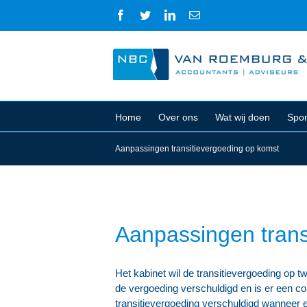
Ga
Facebook
Twitter
LinkedIn
E-
naar
mail
inhoud
Home
Over ons
Wat wij doen
Spon
Aanpassingen transitievergoeding op komst
Aanpassingen trans
Het kabinet wil de transitievergoeding op 
de vergoeding verschuldigd en is er een co
transitievergoeding verschuldigd wanneer ee