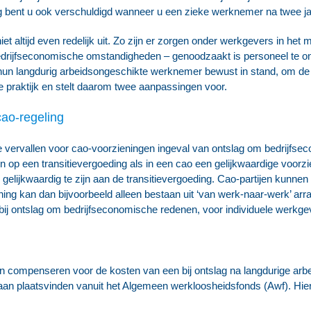
ding bent u ook verschuldigd wanneer u een zieke werknemer na twee ja
niet altijd even redelijk uit. Zo zijn er zorgen onder werkgevers in he
edrijfseconomische omstandigheden – genoodzaakt is personeel te 
n langdurig arbeidsongeschikte werknemer bewust in stand, om de t
de praktijk en stelt daarom twee aanpassingen voor.
cao-regeling
e vervallen voor cao-voorzieningen ingeval van ontslag om bedrijfse
 een transitievergoeding als in een cao een gelijkwaardige voorzi
r gelijkwaardig te zijn aan de transitievergoeding. Cao-partijen kunn
ing kan dan bijvoorbeeld alleen bestaan uit ‘van werk-naar-werk’ ar
bij ontslag om bedrijfseconomische redenen, voor individuele werkgev
n compenseren voor de kosten van een bij ontslag na langdurige arb
gaan plaatsvinden vanuit het Algemeen werkloosheidsfonds (Awf). Hie