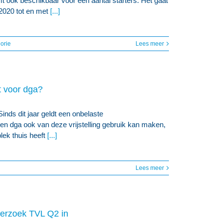
t ook beschikbaar voor een aantal starters. Het gaat
 2020 tot en met
[...]
orie
Lees meer
t voor dga?
nds dit jaar geldt een onbelaste
en dga ook van deze vrijstelling gebruik kan maken,
plek thuis heeft
[...]
Lees meer
sverzoek TVL Q2 in