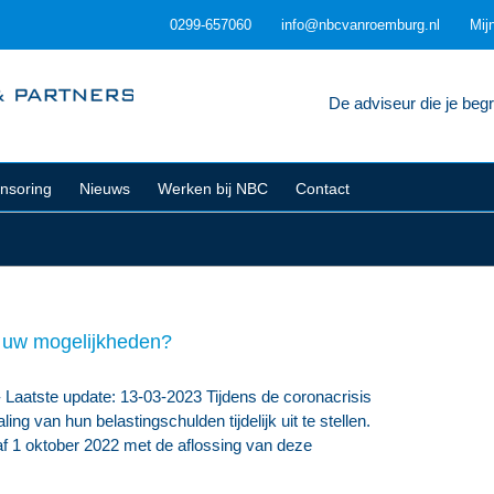
0299-657060
info@nbcvanroemburg.nl
Mij
De adviseur die je begri
nsoring
Nieuws
Werken bij NBC
Contact
n uw mogelijkheden?
 Laatste update: 13-03-2023 Tijdens de coronacrisis
ng van hun belastingschulden tijdelijk uit te stellen.
1 oktober 2022 met de aflossing van deze