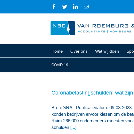
Ga
Facebook
Twitter
LinkedIn
E-
naar
mail
inhoud
Home
Over ons
Wat wij doen
Spo
COVID-19
Coronabelastingschulden: wat zij
Bron: SRA - Publicatiedatum: 09-03-2023 -
konden bedrijven ervoor kiezen om de betali
Ruim 266.000 ondernemers moesten vanaf 
schulden
[...]