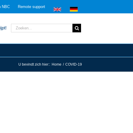
n NBC
Remote support
Zoeken
jpt!
naar:
U bevindt zich hier:
:
Home
/
COVID-19