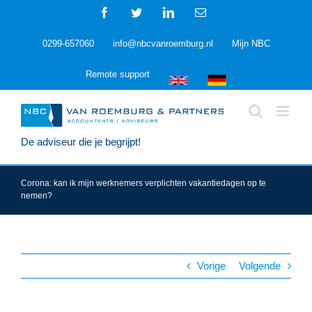
Ga
Facebook
Twitter
LinkedIn
E-
naar
mail
inhoud
0299-657060
info@nbcvanroemburg.nl
Mijn NBC
Remote support
De adviseur die je begrijpt!
Corona: kan ik mijn werknemers verplichten vakantiedagen op te
nemen?
Vorige
Volgende