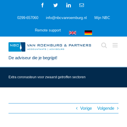
Ga
Facebook
Twitter
LinkedIn
E-
naar
mail
inhoud
0299-657060
info@nbcvanroemburg.nl
Mijn NBC
Remote support
De adviseur die je begrijpt!
Extra coronasteun voor zwaarst getroffen sectoren
Vorige
Volgende