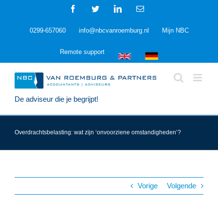
Ga
Facebook
Twitter
LinkedIn
E-
naar
mail
inhoud
0299-657060
info@nbcvanroemburg.nl
Mijn NBC
Remote support
De adviseur die je begrijpt!
Overdrachtsbelasting: wat zijn ‘onvoorziene omstandigheden’?
Vorige
Volgende