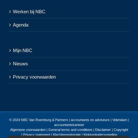
Werken bij NBC
Agenda
Mijn NBC
Nieuws
Privacy voorwaarden
© 2024
NBC Van Roemburg & Partners | accountants en adviseurs | Volendam |
accountantskantoor
Algemene voorwaarden
|
General terms and conditions
|
Disclaimer | Copyright
| Privacy statement
|
Klachtenregistratie
|
Klokkenluidersregeling