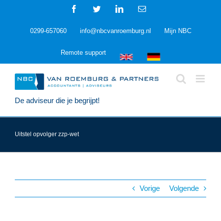
Ga
Facebook
Twitter
LinkedIn
E-
naar
mail
inhoud
0299-657060
info@nbcvanroemburg.nl
Mijn NBC
Remote support
De adviseur die je begrijpt!
Uitstel opvolger zzp-wet
Vorige
Volgende