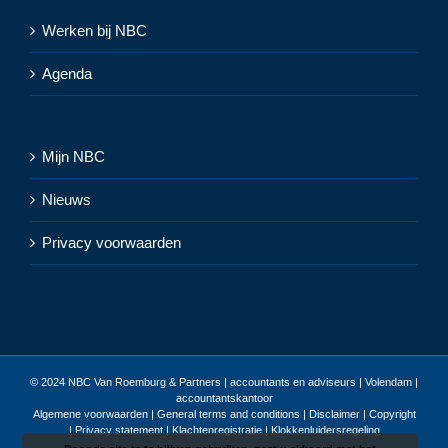
Werken bij NBC
Agenda
Mijn NBC
Nieuws
Privacy voorwaarden
© 2024
NBC Van Roemburg & Partners | accountants en adviseurs | Volendam |
accountantskantoor
Algemene voorwaarden
|
General terms and conditions
|
Disclaimer | Copyright
| Privacy statement
|
Klachtenregistratie
|
Klokkenluidersregeling