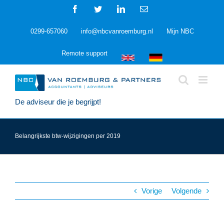
Ga
Facebook
Twitter
LinkedIn
E-
naar
mail
inhoud
0299-657060
info@nbcvanroemburg.nl
Mijn NBC
Remote support
De adviseur die je begrijpt!
Belangrijkste btw-wijzigingen per 2019
Vorige
Volgende