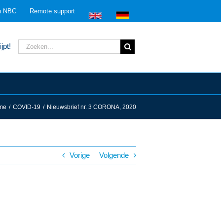
n NBC
Remote support
Zoeken
jpt!
naar:
me
/
COVID-19
/
Nieuwsbrief nr. 3 CORONA, 2020
Vorige
Volgende