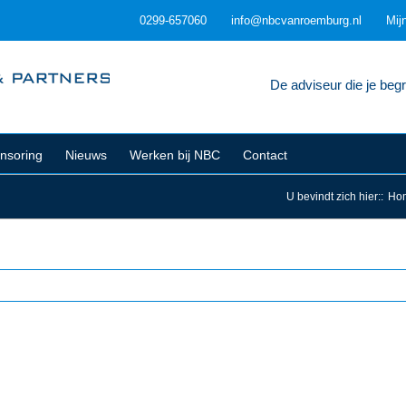
0299-657060
info@nbcvanroemburg.nl
Mij
De adviseur die je begri
nsoring
Nieuws
Werken bij NBC
Contact
U bevindt zich hier:
:
Ho